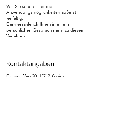
Wie Sie sehen, sind die
Anwendungsmöglichkeiten äußerst
vielfältig.
Gern erzähle ich Ihnen in einem
persönlichen Gespräch mehr zu diesem
Verfahren.
Kontaktangaben
Grüner Weg 20, 15712 Königs
Wusterhausen, Deutschland
0172/1766315
maria.stockburger@web.de