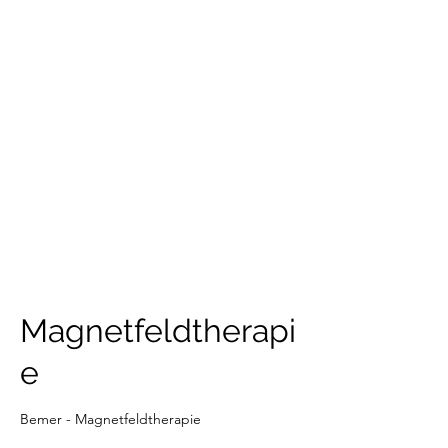
NATURHEILPRAXIS
MARIA
STOCKBURGER
Befreien Sie sich von Dingen,
die Sie belasten. Ich helfe
Ihnen gern dabei.
Magnetfeldtherapi
e
Bemer - Magnetfeldtherapie