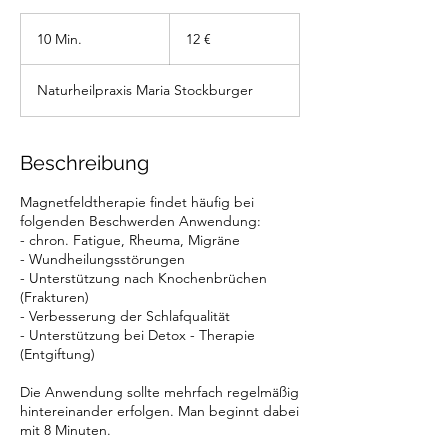
12
Euro
10 Min.
1
12 €
0
M
Naturheilpraxis Maria Stockburger
i
n
.
Beschreibung
Magnetfeldtherapie findet häufig bei
folgenden Beschwerden Anwendung:
- chron. Fatigue, Rheuma, Migräne
- Wundheilungsstörungen
- Unterstützung nach Knochenbrüchen
(Frakturen)
- Verbesserung der Schlafqualität
- Unterstützung bei Detox - Therapie
(Entgiftung)
Die Anwendung sollte mehrfach regelmäßig
hintereinander erfolgen. Man beginnt dabei
mit 8 Minuten.