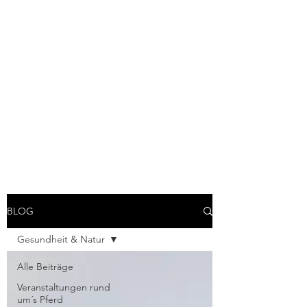
NATURHEILPRAXIS
MARIA
STOCKBURGER
Befreien Sie sich von Dingen,
die Sie belasten. Ich helfe
Ihnen gern dabei.
BLOG
Gesundheit & Natur
Alle Beiträge
Veranstaltungen rund
um´s Pferd