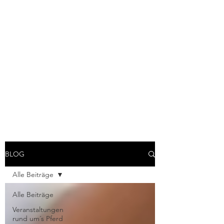
NATURHEILPRAXIS
MARIA
STOCKBURGER
Befreien Sie sich von Dingen,
die Sie belasten. Ich helfe
Ihnen gern dabei.
BLOG
Alle Beiträge
Alle Beiträge
Veranstaltungen
rund um´s Pferd